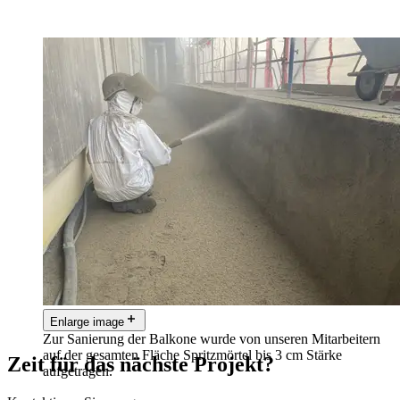
Enlarge image
Zur Sanierung der Balkone wurde von unseren Mitarbeitern
auf der gesamten Fläche Spritzmörtel bis 3 cm Stärke
Zeit für das nächste Projekt?
aufgetragen.